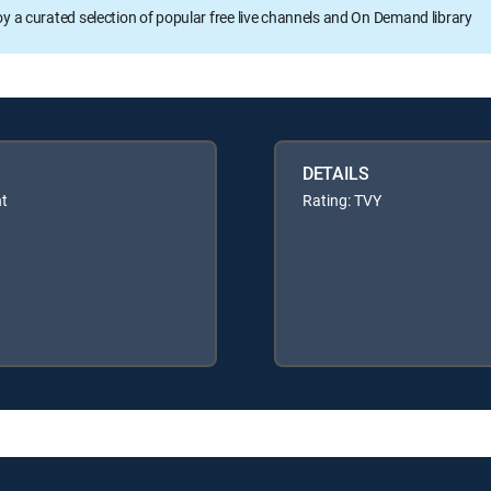
oy a curated selection of popular free live channels and On Demand library
DETAILS
nt
Rating: TVY