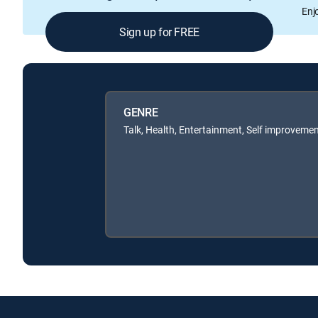
Enj
Sign up for FREE
GENRE
Talk, Health, Entertainment, Self improveme