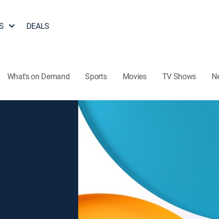
S
DEALS
What's on Demand
Sports
Movies
TV Shows
N