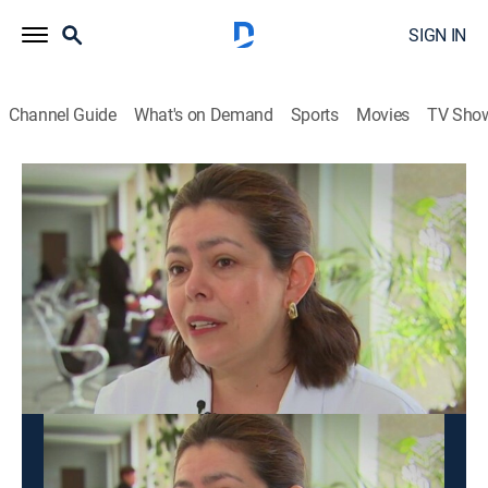
SIGN IN
Channel Guide
What's on Demand
Sports
Movies
TV Sho
Historias por Contar
Historias por Contar
News, Community, Documentary, Biography
|
2026
Historias de vida o acontecimientos que marcan la
vida de las personas.
This content is currently unavailable with a DIRECTV
Package or Genre Pack.