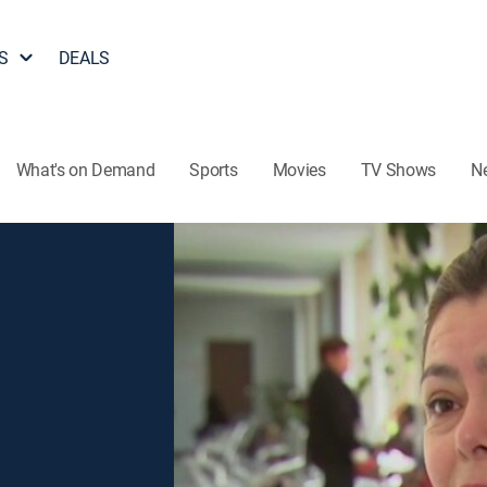
S
DEALS
What's on Demand
Sports
Movies
TV Shows
N