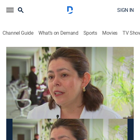
SIGN IN
Channel Guide
What's on Demand
Sports
Movies
TV Sho
Historias por Contar
Historias por Contar
News, Community, Documentary, Biography
|
2026
Historias de vida o acontecimientos que marcan la
vida de las personas.
This content is currently unavailable with a DIRECTV
Package or Genre Pack.