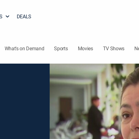
S
DEALS
What's on Demand
Sports
Movies
TV Shows
N