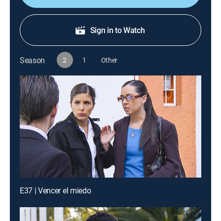
Sign in to Watch
Season
2
1
Other
E37 | Vencer el miedo