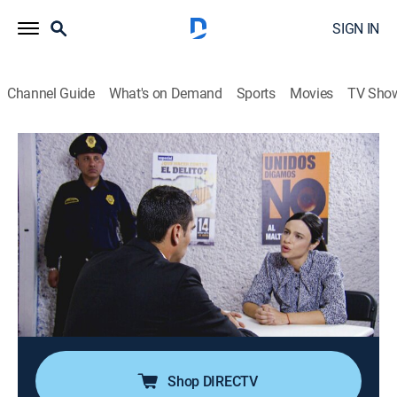
SIGN IN
Channel Guide
What's on Demand
Sports
Movies
TV Sho
Historias de la Virgen morena
Airing | 8/17, 10:00a
S2 E23 | Una injusticia contra mi madre
1h 0m
|
TV14
|
Drama, Religious
|
Universo
|
2016
Hilda es acusada injustamente del asesinato de su
esposo, Ramiro, y la policía la atrapa. Su mayor dolor
no es estar en la cárcel, sino que Mariano, su hijo,
dude de ella.
Shop DIRECTV