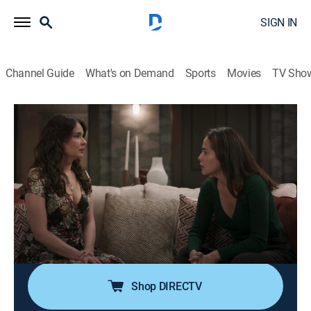
SIGN IN
Channel Guide
What's on Demand
Sports
Movies
TV Sho
Hermanas, un amor compartido
S1 E62 | Toda su vida es una mentira
0h 40m
|
TV14
|
Drama, Romance, Soap
|
UNI
|
Univision
|
2026
Mónica decide quedarse a vivir con Rebeca para
decirle la verdad a Aura. Delfino descubre que Julia no
está embarazada. Leonel se entera de que Patricio es
inocente. El director cita a Julia, quien confiesa haber
mentido por venganza.
Shop DIRECTV