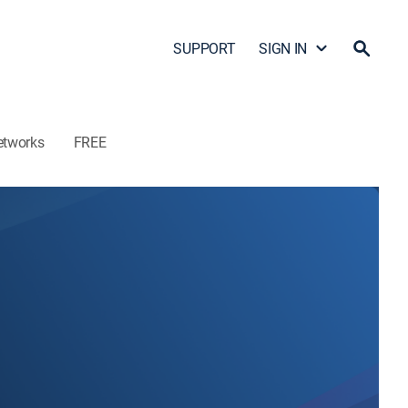
SUPPORT
SIGN IN
etworks
FREE