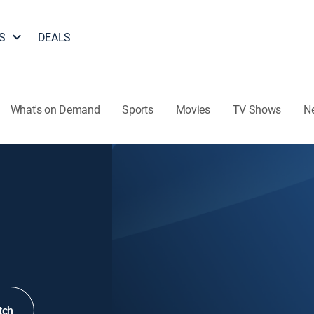
S
DEALS
What's on Demand
Sports
Movies
TV Shows
N
tch