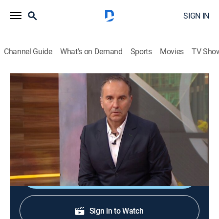
SIGN IN
Channel Guide
What's on Demand
Sports
Movies
TV Sho
Expreso de la mañana
Expreso de la mañana
Newsmagazine, Entertainment
|
2026
Una cita con el humor, los valores y la irreverencia
junto a la oportunidad y la precisión informativa.
Shop DIRECTV
Sign in to Watch