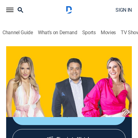
SIGN IN
Channel Guide
What's on Demand
Sports
Movies
TV Sho
En contacto
En contacto
TVPG
|
Newsmagazine, Variety
|
2026
Entretenimiento, cocina, temas médicos, entrevistas y
noticias de la comunidad. Junto con secciones de
belleza, cocina, salud, moda y ayudas sociales.
Shop DIRECTV