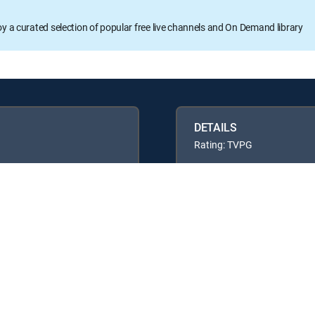
oy a curated selection of popular free live channels and On Demand library
DETAILS
Rating: TVPG
Available in these
GENRE PACKS