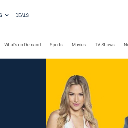
S
DEALS
What's on Demand
Sports
Movies
TV Shows
N