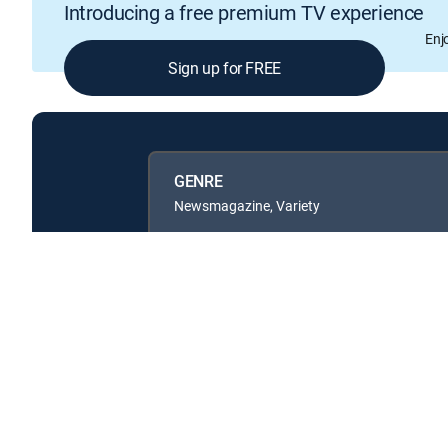
Introducing a free premium TV experience
Enj
Sign up for FREE
GENRE
Newsmagazine, Variety
Available in these
SIGNATURE PACKAGES