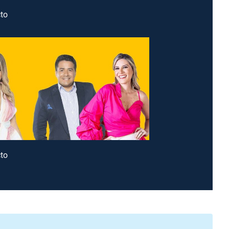
to
to