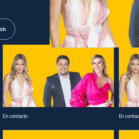
tch
En contacto
En contac