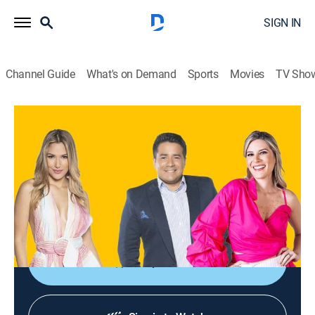
SIGN IN
Channel Guide
What's on Demand
Sports
Movies
TV Sho
En contacto
En contacto
TVPG
|
Newsmagazine, Variety
|
2026
Entretenimiento, cocina, temas médicos, entrevistas y
noticias de la comunidad. Junto con secciones de
belleza, cocina, salud, moda y ayudas sociales.
Shop DIRECTV