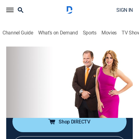
SIGN IN
Channel Guide
What's on Demand
Sports
Movies
TV Sho
El gordo y la flaca
S2026 E116 | El gordo y la flaca
TVPG
|
Talk, Entertainment
|
2026
Chismes de celebridades y las últimas noticias de la
industria del entretenimiento, en un programa que
combina entrevistas con actores, músicos y
celebridades.
Shop DIRECTV