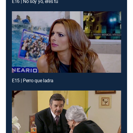
E16 | No soy yo, eres tú
E15 | Perro que ladra