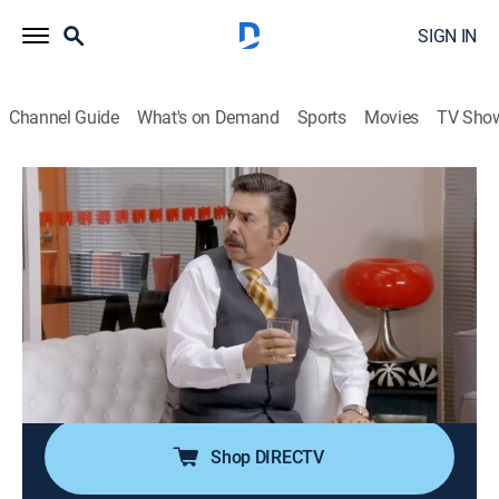
SIGN IN
Channel Guide
What's on Demand
Sports
Movies
TV Sho
Durmiendo con mi jefe
Airing | 8/14, 7:30a
S1 E16 | No soy yo, eres tú
0h 30m
|
TV14
|
Comedy, Entertainment
|
Galavisión
|
2022
Briones prepara una cena muy especial para Gina y le
pide a Urrutia que se vaya. Briones se decepciona
cuando Gina le dice que ya no lo ama.
Shop DIRECTV