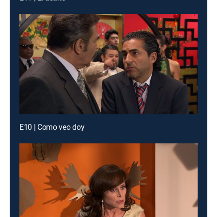
E10 | Como veo doy