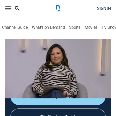
SIGN IN
Channel Guide
What's on Demand
Sports
Movies
TV Sho
Diálogos en confianza
Diálogos en confianza
Talk, Public affairs, Health, Self improvement, Anthology
|
2026
Barra de servicio a la comunidad que tiene como
objetivo promover el diálogo entre el público y un
grupo de especialistas invitados.
Shop DIRECTV