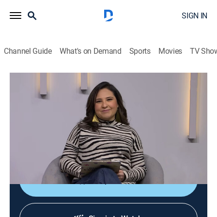
SIGN IN
Channel Guide
What's on Demand
Sports
Movies
TV Sho
Diálogos en confianza
Diálogos en confianza
Talk, Public affairs, Health, Self improvement, Anthology
|
2026
Barra de servicio a la comunidad que tiene como
objetivo promover el diálogo entre el público y un
grupo de especialistas invitados.
Shop DIRECTV