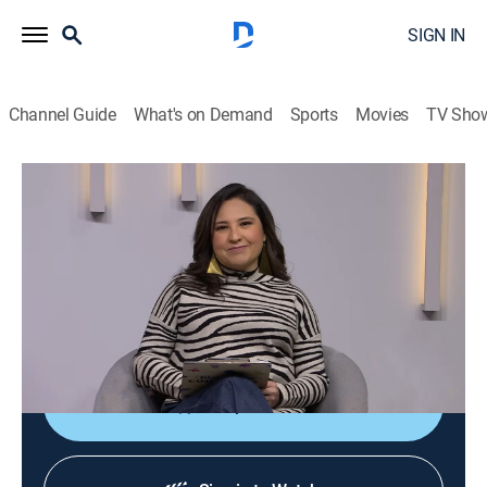
SIGN IN
Channel Guide
What's on Demand
Sports
Movies
TV Sho
Diálogos en confianza
Diálogos en confianza
Talk, Public affairs, Health, Self improvement, Anthology
|
2026
Barra de servicio a la comunidad que tiene como
objetivo promover el diálogo entre el público y un
grupo de especialistas invitados.
Shop DIRECTV