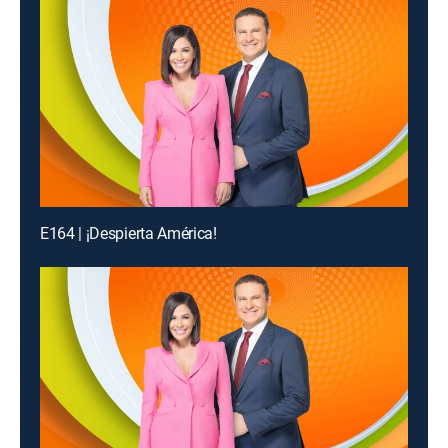
E164 | ¡Despierta América!