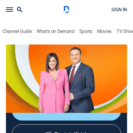
SIGN IN
Channel Guide
What's on Demand
Sports
Movies
TV Sho
¡Despierta América!
S2026 E126 | ¡Despierta América!
TV14
|
Talk, Newsmagazine, Variety
|
2026
Revista matutina con noticias, temas de actualidad,
reportajes de farándula, música e información
práctica.
Shop DIRECTV