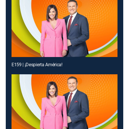
E159 | ¡Despierta América!