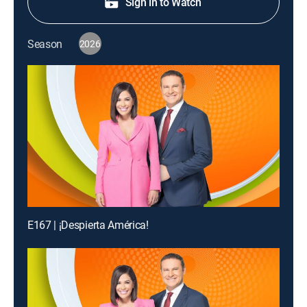
Sign in to Watch
Season
2026
E167 | ¡Despierta América!