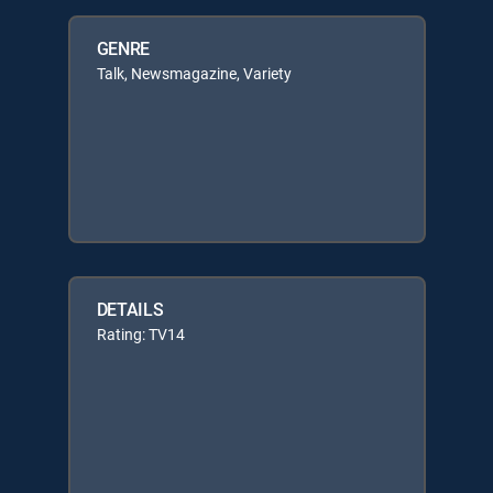
GENRE
Talk, Newsmagazine, Variety
DETAILS
Rating: TV14