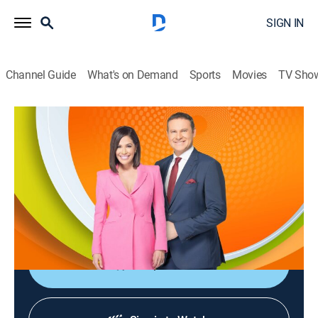
SIGN IN
Channel Guide
What's on Demand
Sports
Movies
TV Sho
¡Despierta América!
S2026 E117 | ¡Despierta América!
TV14
|
Talk, Newsmagazine, Variety
|
2026
Revista matutina con noticias, temas de actualidad,
reportajes de farándula, música e información
práctica.
Shop DIRECTV