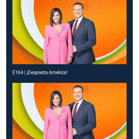
E164 | ¡Despierta América!