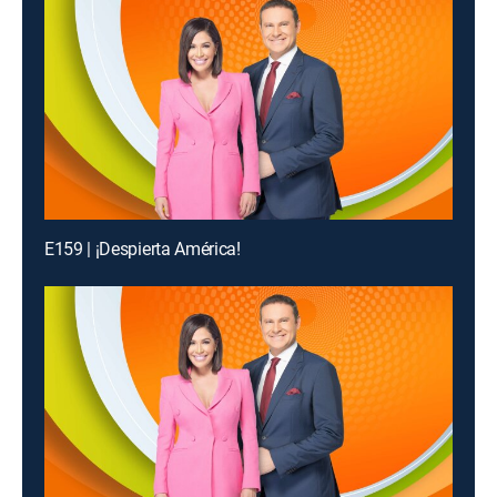
E159 | ¡Despierta América!