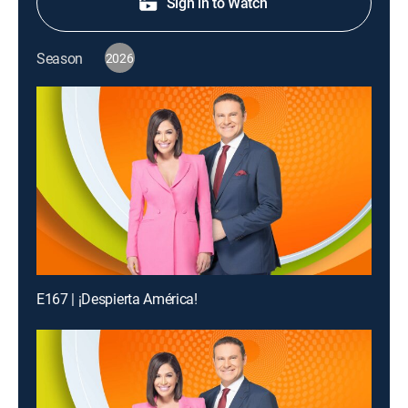
Sign in to Watch
Season
2026
E167 | ¡Despierta América!