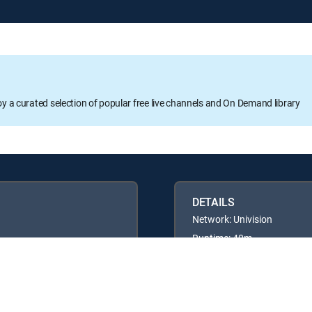
oy a curated selection of popular free live channels and On Demand library
DETAILS
Network: Univision
Runtime: 40m
Rating: TV14