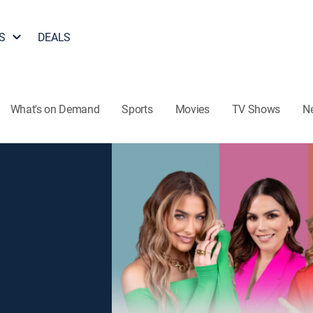
S
DEALS
What's on Demand
Sports
Movies
TV Shows
N