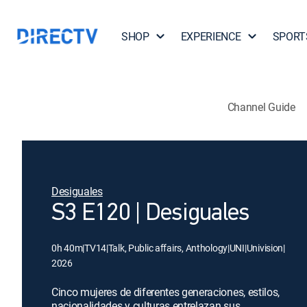
SHOP
EXPERIENCE
SPORT
Channel Guide
Desiguales
S3 E120 | Desiguales
0h 40m
|
TV14
|
Talk, Public affairs, Anthology
|
UNI
|
Univision
|
2026
Cinco mujeres de diferentes generaciones, estilos,
nacionalidades y culturas entrelazan sus