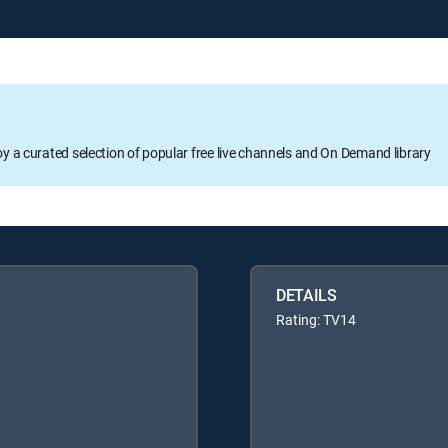
oy a curated selection of popular free live channels and On Demand library
DETAILS
Rating: TV14