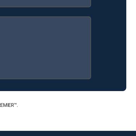
PREMIER™.