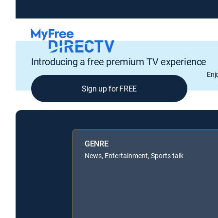
Introducing a free premium TV experience
Enj
Sign up for FREE
GENRE
News, Entertainment, Sports talk