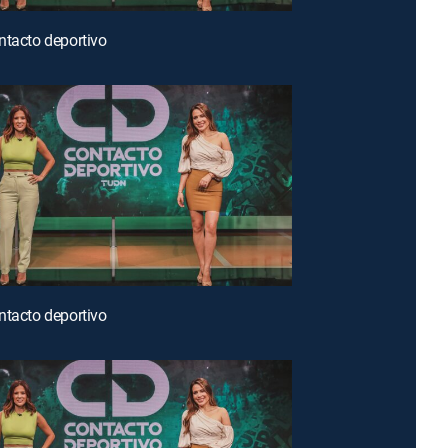
ntacto deportivo
ntacto deportivo