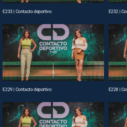
E233 | Contacto deportivo
E232 | Co
E229 | Contacto deportivo
E228 | Co