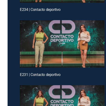
E234 | Contacto deportivo
E231 | Contacto deportivo