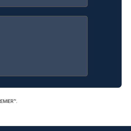
PREMIER™.