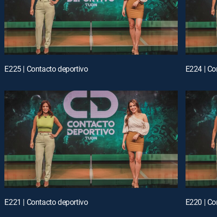
E225 | Contacto deportivo
E224 | Co
E221 | Contacto deportivo
E220 | Co