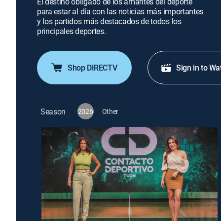
El destino obligado de los amantes del deporte
para estar al día con las noticias más importantes
y los partidos más destacados de todos los
principales deportes.
Shop DIRECTV
Sign in to Wa
Season
2026
Other