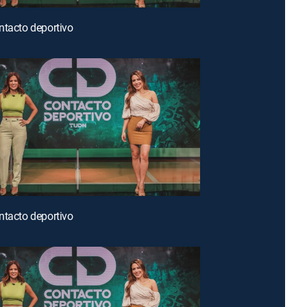
ntacto deportivo
ntacto deportivo