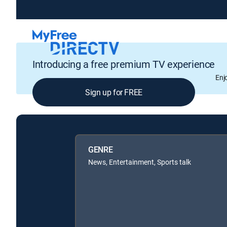
Introducing a free premium TV experience
Enj
Sign up for FREE
GENRE
News, Entertainment, Sports talk