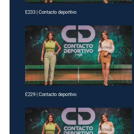
E233 | Contacto deportivo
E229 | Contacto deportivo