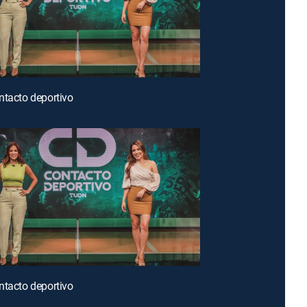
ntacto deportivo
ntacto deportivo