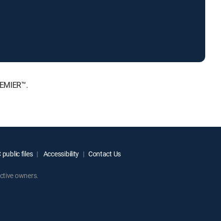
REMIER™.
public files
Accessibility
Contact Us
ctive owners.