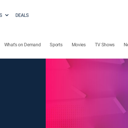
S
DEALS
What's on Demand
Sports
Movies
TV Shows
N