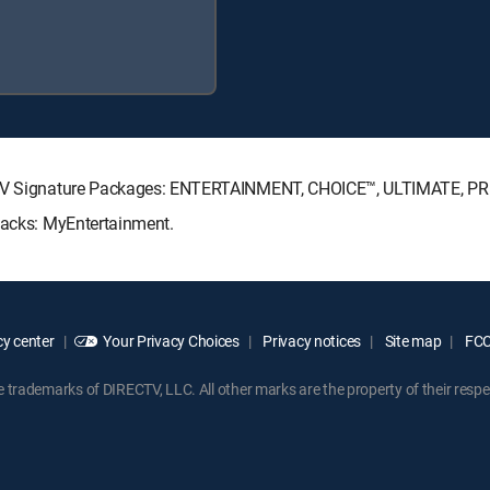
RECTV Signature Packages: ENTERTAINMENT, CHOICE™, ULTIMATE, P
 Packs: MyEntertainment.
y center
Your Privacy Choices
Privacy notices
Site map
FCC 
rademarks of DIRECTV, LLC. All other marks are the property of their respe