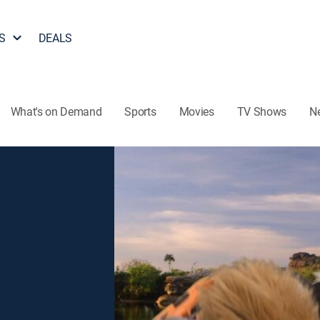
S
DEALS
What's on Demand
Sports
Movies
TV Shows
N