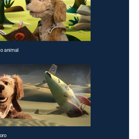
io animal
loro