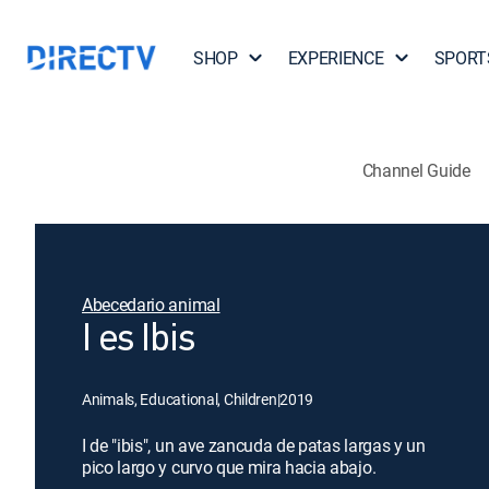
SHOP
EXPERIENCE
SPORT
Channel Guide
Abecedario animal
I es Ibis
Animals, Educational, Children
|
2019
I de "ibis", un ave zancuda de patas largas y un
pico largo y curvo que mira hacia abajo.