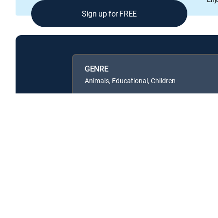
Sign up for FREE
GENRE
Animals, Educational, Children
Available in these
GENRE PACKS
MyEntertainment