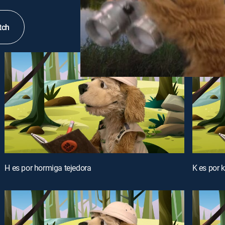
tch
H es por hormiga tejedora
K es por kr