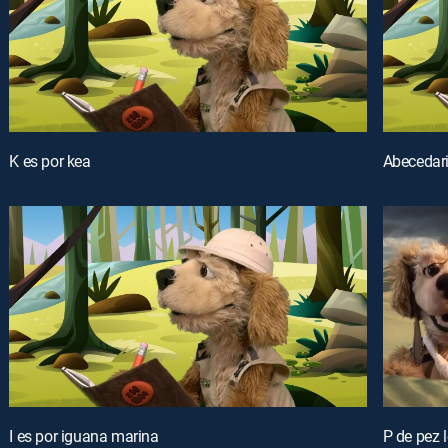
K es por kea
Abecedar
I es por iguana marina
P de pez 