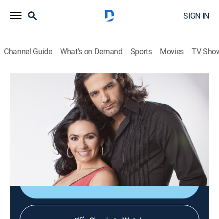
SIGN IN
Channel Guide
What's on Demand
Sports
Movies
TV Sho
12 corazones
S6 E107 | Prueba de actuación
TV14
|
Game show
|
2011
Un programa de concurso picante, ligero y excitante el
cual busca formar una o varias parejas entre los
participantes que se gusten y se sientan atraídos.
Shop DIRECTV