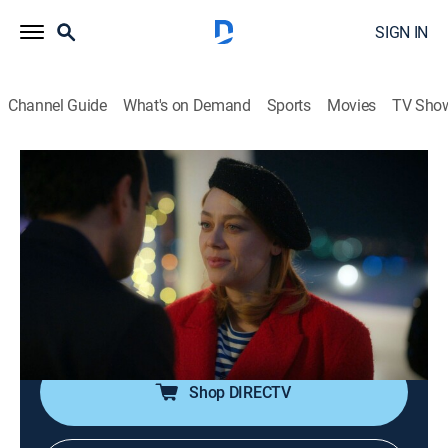
SIGN IN
Channel Guide
What's on Demand
Sports
Movies
TV Sho
Bahar: Esencia de mujer
S1 E63 | Es oficial
0h 43m
|
Drama, Soap
|
TEL
|
Telemundo
|
2025
Evren prepara una romántica sorpresa para su novia,
Timur se entera y pierde el control. Rengin y Efsun
derrumban el plan de Tugra. Bahar se reconcilia con
Uraz y ya no dependerá de los demás.
Shop DIRECTV