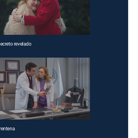
secreto revelado
rentena