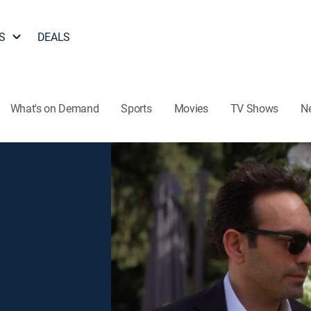
S
DEALS
What's on Demand
Sports
Movies
TV Shows
N