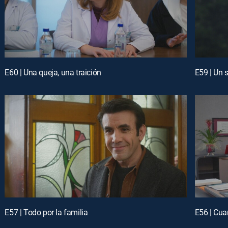
E60 | Una queja, una traición
E59 | Un 
E57 | Todo por la familia
E56 | Cua