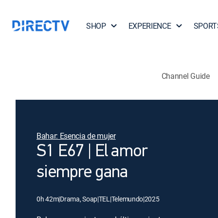
SHOP
EXPERIENCE
SPORT
Channel Guide
Bahar: Esencia de mujer
S1 E67 | El amor
siempre gana
0h 42m
|
Drama, Soap
|
TEL
|
Telemundo
|
2025