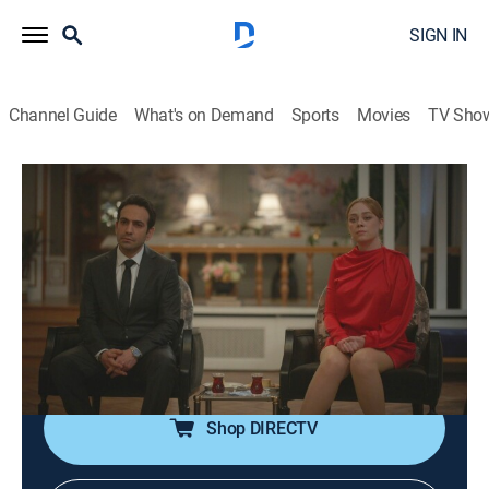
SIGN IN
Channel Guide
What's on Demand
Sports
Movies
TV Sho
Bahar: Esencia de mujer
S1 E66 | El compromiso
0h 43m
|
Drama, Soap
|
TEL
|
Telemundo
|
2025
En el momento menos indicado, una imprudencia de
Efsun arruina por completo el plan de Evren, y la
noticia cae como una bomba. Bahar sabe que no tiene
otra opción, debe hablar con su prometido.
Shop DIRECTV