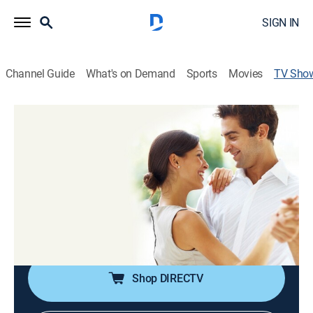
SIGN IN
Channel Guide
What's on Demand
Sports
Movies
TV Sho
Sí, quiero. Claves para un matrimonio
feliz
Religious, Self improvement
Expertos responden a interrogantes de parejas de
novios o esposos sobre el amor y el sentimiento.
Además, se dan consejos prácticos sobre cómo
superar las crisis y reavivar el amor.
Shop DIRECTV