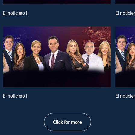
El noticiero I
El noticier
El noticiero I
El noticier
Click for more