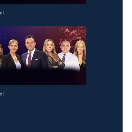
o I
o I