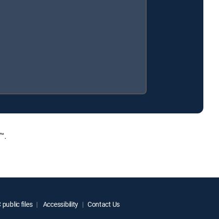
™.
public files
Accessibility
Contact Us