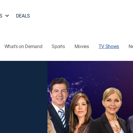
S
DEALS
What's on Demand
Sports
Movies
TV Shows
N