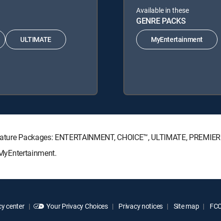
Available in these
GENRE PACKS
ULTIMATE
MyEntertainment
V Signature Packages: ENTERTAINMENT, CHOICE™, ULTIMATE, PREMIER
: MyEntertainment.
y center
Your Privacy Choices
Privacy notices
Site map
FCC 