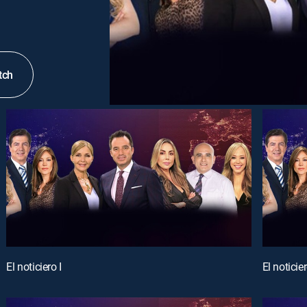
tch
El noticiero I
El noticier