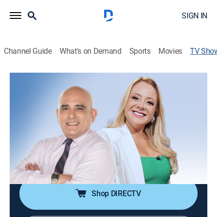
SIGN IN
Channel Guide
What's on Demand
Sports
Movies
TV Sho
DespierTC
News
Un programa de noticias para la comunidad con
información al día y con todo lo acontecido en la urbe
porteña.
Cast:
Mauricio Ayora, Angel Bone, Stalin Baquerizo
Shop DIRECTV