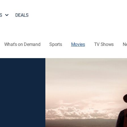
S
DEALS
What's on Demand
Sports
Movies
TV Shows
N