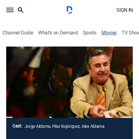
SIGN IN
Channel Guide
What's on Demand
Sports
Movies
TV Sho
La venganza del vaquero 2
Action
Hay un tesoro enterrado y la ambición por encontrarlo
ha costado la vida a varios miembros de dos familias
que lo pelean. Un vengador enmascarado hará
justicia, aunque al final solo el amor pondrá fin a esta
lucha antes de que se maten entre ellos.
Director:
Julio Aldama Jr.
Cast:
Jorge Aldama, Pilar Bojórquez, Alex Aldama