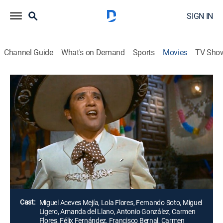
SIGN IN
Channel Guide
What's on Demand
Sports
Movies
TV Sho
Échame a mí la culpa
Musical
Un ganadero mexicano viaja a España para reclamar
unos sementales que le ha comprado a un noble
español. Allí se encuentra con que el conde ha muerto
y, en vez de los sementales, le ha dejado una casa en
Granada ocupada por una familia de gitanos.
Director:
Fernando Cortés
Cast:
Miguel Aceves Mejía, Lola Flores, Fernando Soto, Miguel
Ligero, Amanda del Llano, Antonio González, Carmen
Flores, Félix Fernández, Francisco Bernal, Carmen