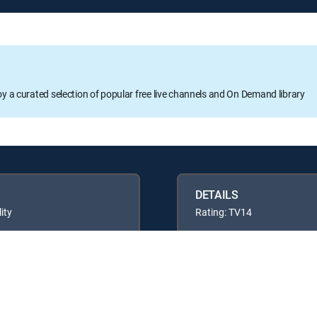
oy a curated selection of popular free live channels and On Demand library
DETAILS
ity
Rating: TV14