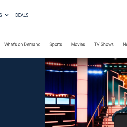
S
DEALS
What's on Demand
Sports
Movies
TV Shows
N