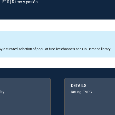
E10 | Ritmo y pasión
oy a curated selection of popular free live channels and On Demand library
DETAILS
ity
Rating: TVPG