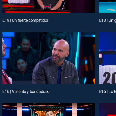
E19 | Un fuerte competidor
E18 | Un 
E16 | Valiente y bondadoso
E15 | Lo 