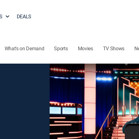
S
DEALS
What's on Demand
Sports
Movies
TV Shows
N