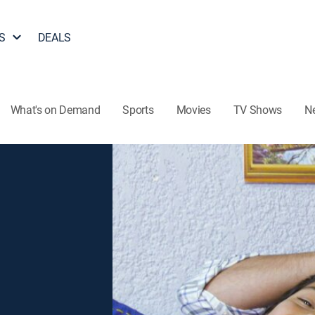
S
DEALS
What's on Demand
Sports
Movies
TV Shows
N