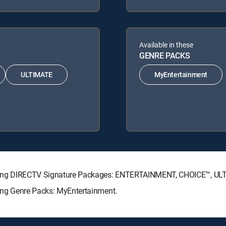
Available in these
GENRE PACKS
ULTIMATE
MyEntertainment
ollowing DIRECTV Signature Packages: ENTERTAINMENT, CHOICE™, U
owing Genre Packs: MyEntertainment.