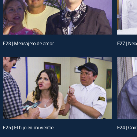
E28 | Mensajero de amor
E27 | Nec
E25 | El hijo en mi vientre
E24 | Con