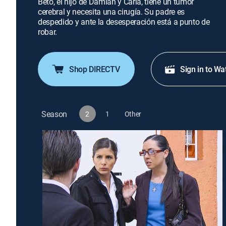
Beto, el hijo de Damián y Carla, tiene un tumor
cerebral y necesita una cirugía. Su padre es
despedido y ante la desesperación está a punto de
robar.
Shop DIRECTV
Sign in to Wa
Season
2
1
Other