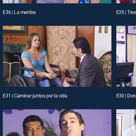
E36 | La mentira
E35 | Tre
E31 | Caminar juntos por la vida
E30 | Don