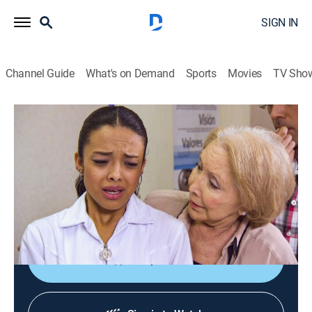
SIGN IN
Channel Guide
What's on Demand
Sports
Movies
TV Sho
Historias de la Virgen morena
S2 E54 | La mujer de blanco
TV14
|
Drama, Religious
|
2018
Norma quiere ser enfermera, pero su tía no está de
acuerdo, ya que considera que esa no es una carrera e
insiste en que debe estudiar leyes.
Shop DIRECTV