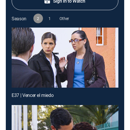
Sign in to Watch
Season
2
1
Other
E37 | Vencer el miedo