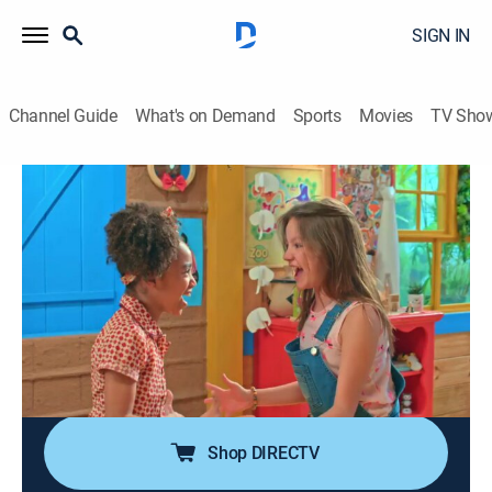
SIGN IN
Channel Guide
What's on Demand
Sports
Movies
TV Sho
El zoo de Zu
S2 E4 | Fiesta sorpresa
Adventure, Children
|
2018
El tío Pasariño gana un premio por su investigación
sobre los guacamayos y los niños deciden organizar
una fiesta sorpresa para celebrar. Zu y Lila le hacen un
trofeo de arcilla, que termina recibiendo un detalle
personalizado de los guacamayos.
Shop DIRECTV