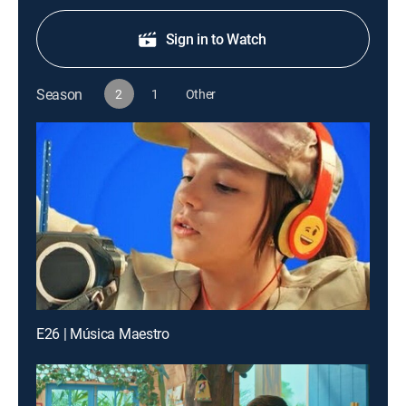
Sign in to Watch
Season
2
1
Other
E26 | Música Maestro