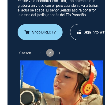
Eric se va a encontrar con Tina, una baterista que
grabará un video con él, pero cuando se va a bañar,
el agua se acaba. El señor Gelado aspira por error
la arena del jardín japonés del Tío Pasariño.
Shop DIRECTV
Sign in to Wa
Season
3
2
1