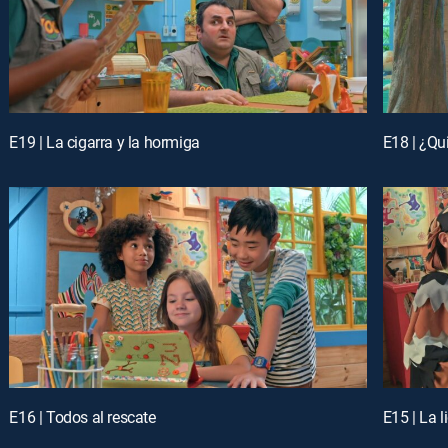
E19 | La cigarra y la hormiga
E18 | ¿Qu
E16 | Todos al rescate
E15 | La l