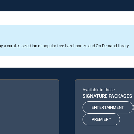
oy a curated selection of popular free live channels and On Demand library
Available in these
SIGNATURE PACKAGES
ENTERTAINMENT
PREMIER™