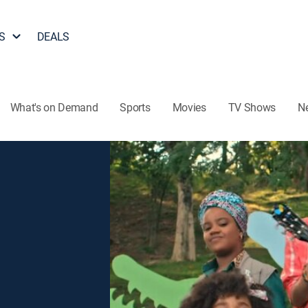
S
DEALS
What's on Demand
Sports
Movies
TV Shows
N