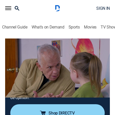
SIGN IN
Channel Guide
What's on Demand
Sports
Movies
TV Sho
Como dice el dicho
S14 E148 | Árbol que no se sacude, no
da frutos
0h 40m
|
TV14
|
Comedy, Drama, Soap
|
UNI
|
Univision
|
2025
Miriam tiene 4 años y comienza a interesarse por los
dinosaurios, las naves, los deportes, etc. Sin embargo,
Ray, su abuelo, no está de acuerdo, pues cree que esas
son cosas de niños y hará todo por hacerla cambiar
de opinión.
Shop DIRECTV