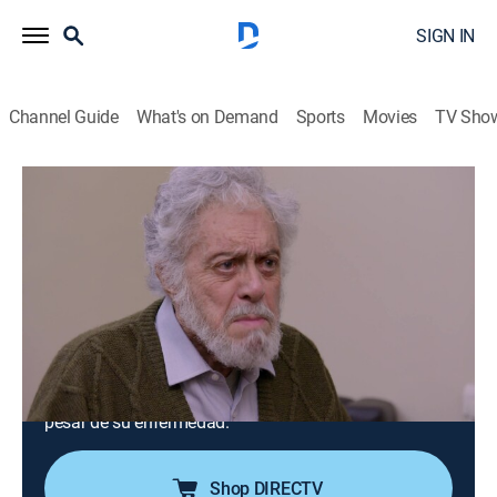
SIGN IN
Channel Guide
What's on Demand
Sports
Movies
TV Sho
Como dice el dicho
S14 E151 | Cuando el aire es mas
favorable, aprovecharle
TV14
|
Comedy, Drama, Soap
|
2025
Don Ismael comienza a tener demencia senil y Mateo,
su nieto, lo descubre, así que decide ayudarlo. Pero su
tía tratará de aprovecharse de su situación para
robarle dinero. Ve si Mateo podrá ayudar a su abuelo a
pesar de su enfermedad.
Shop DIRECTV