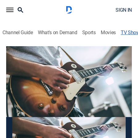
SIGN IN
Channel Guide
What's on Demand
Sports
Movies
TV Sho
Las Más Sonadas
Musical
Compilado de las bandas y éxitos más sonados en
México.
This content is currently unavailable with a DIRECTV
Package or Genre Pack.