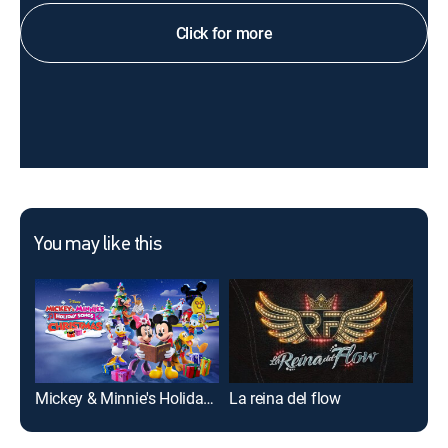
Click for more
You may like this
Mickey & Minnie's Holiday Songs: Christmas
La reina del flow
Roc