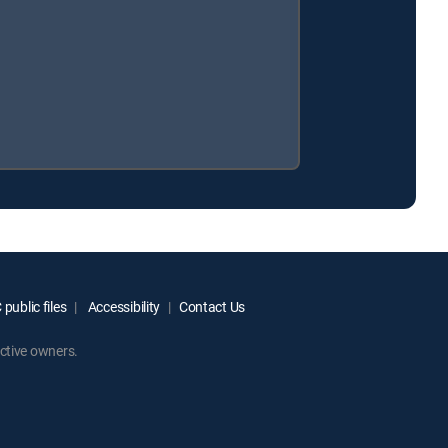
public files
Accessibility
Contact Us
ctive owners.