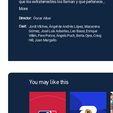
que los extraterrestres los llaman y que pertenecen
al infinito. Poco después aparecen otras cartas
More
parecidas dirigidas a la ONU y a los investigadores
de los OVNIS en España. En las cartas, los suicidas
Director:
Óscar Aibar
hablan de la mutación que han sufrido sus
Cast:
cuerpos, lo que les ha preparado para un viaje a
Jordi Vilches, Ángel de Andrés López, Macarena
Gómez, José Luis Adserías, Leo Bassi, Enrique
Júpiter.
Villén, Pere Ponce, Ángels Poch, Berta Ojea, Craig
Hill, Juan Margallo
You may like this