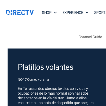
SHOP
EXPERIENCE
SPORT
Channel Guide
Platillos volantes
NC-17
|
Comedy drama
En Terrassa, dos obreros textiles con vidas y
ocupaciones de lo más normal son hallados
decapitados en la vía del tren. Junto a ellos
encuentran una nota de despedida que asegura