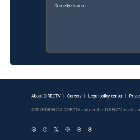
Comedy drama
About DIRECTV
Careers
Legal policy center
Privac
©2026 DIRECTV. DIRECTV and all other DIRECTV marks are t