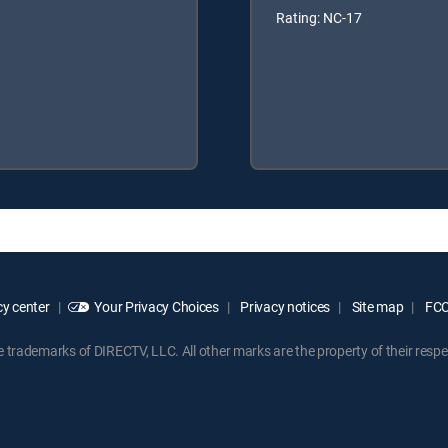
Rating: NC-17
y center
Your Privacy Choices
Privacy notices
Site map
FCC 
rademarks of DIRECTV, LLC. All other marks are the property of their respe