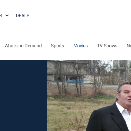
S
DEALS
What's on Demand
Sports
Movies
TV Shows
N