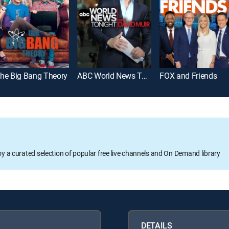
he Big Bang Theory
ABC World News Tonight With David Muir
FOX and Friends
oy a curated selection of popular free live channels and On Demand library
DETAILS