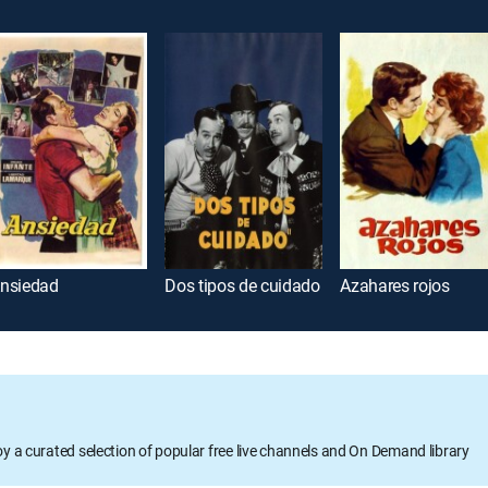
nsiedad
Dos tipos de cuidado
Azahares rojos
oy a curated selection of popular free live channels and On Demand library