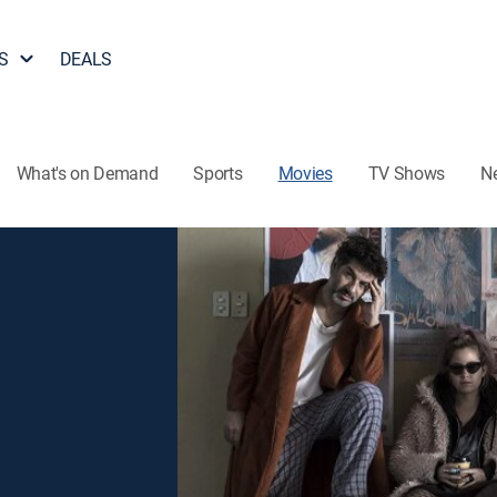
S
DEALS
What's on Demand
Sports
Movies
TV Shows
N