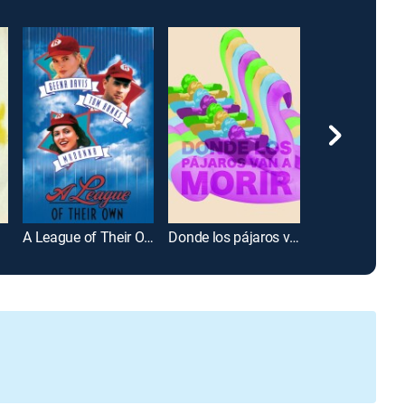
A League of Their Own
Donde los pájaros van a morir
Los Albureros