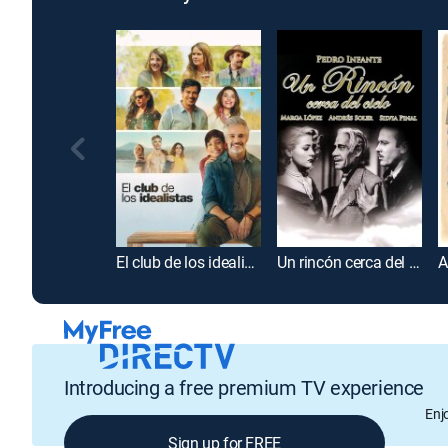
El club de los idealistas
Un rincón cerca del cielo
A
Introducing a free premium TV experience
Enj
Sign up for FREE