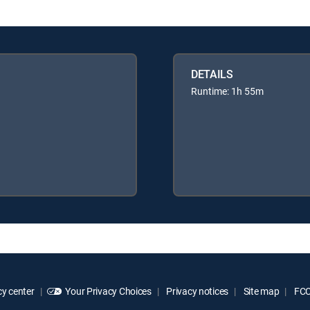
DETAILS
Runtime: 1h 55m
y center
Your Privacy Choices
Privacy notices
Site map
FCC 