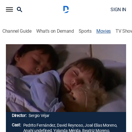
SIGN IN
Channel Guide
What's on Demand
Sports
Movies
TV Sho
Airing | 8/15, 2:30p
Había una vez una estrella
1h 50m
|
Comedy drama
Un joven tiene la responsabilidad de cuidar de sus
hermanos menores después de que sus padres
fallecen. Uno de ellos está muy enfermo, por eso, el
joven decide buscar la ayuda de su abuelo.
Director:
Sergio Véjar
Cast:
Pedrito Fernández, David Reynoso, José Elías Moreno,
Anahí undefined, Yolanda Mérida, Beatriz Moreno,