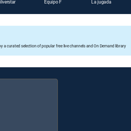
ilverstar
Equipo F
La jugada
oy a curated selection of popular free live channels and On Demand library