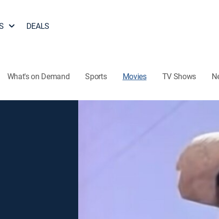
S
DEALS
What's on Demand
Sports
Movies
TV Shows
N