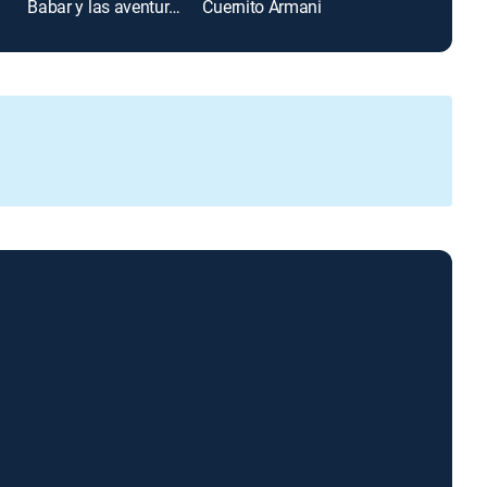
Babar y las aventuras de Badou
Cuernito Armani
Futbol al Día