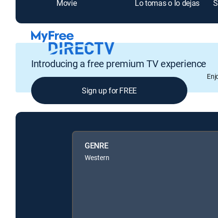
Movie
Lo tomas o lo dejas
S
Introducing a free premium TV experience
Enj
Sign up for FREE
GENRE
Western