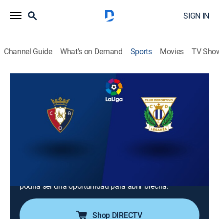
SIGN IN
Channel Guide
What's on Demand
Sports
Movies
TV Sho
Fútbol LaLiga
Fútbol LaLiga
CD Leganés vs. Osasuna (2025)
1h 40m
|
Soccer
|
2025
Jornada 30 de la temporada 2024-2025 de LaLiga. El
Leganés se encuentra en zona de descenso con 27
puntos en su cuenta. Ambos equipos sólo han ganado
una vez en las últimas 10 jornadas, por lo que esta
podría ser una oportunidad para abrir brecha.
Shop DIRECTV