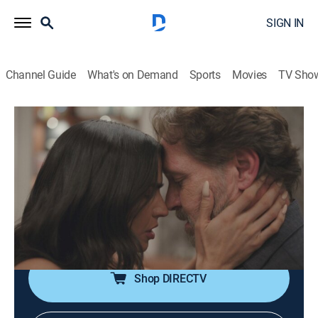
SIGN IN
Channel Guide
What's on Demand
Sports
Movies
TV Sho
Parientes a la fuerza
S1 E97 | El hombre que amo
0h 43m
|
TV14
|
Soap
|
TEL
|
Telemundo
|
2022
Carmen llega a la casa de George para recuperar el
tiempo perdido. Rick no puede controlar su rabia e
intenta imponerse usando la gira como excusa. Clío
llama a Andy para decirle lo que siente.
Shop DIRECTV