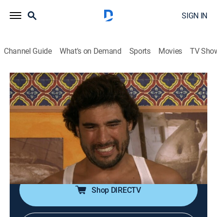
SIGN IN
Channel Guide
What's on Demand
Sports
Movies
TV Sho
Fuego en la sangre
S1 E192 | Disculpas
0h 42m
|
TV14
|
Romance, Soap
|
UNI
|
Univision
|
2023
Ruth le pide a Sofía que la perdone por todo el mal
que le hizo. Sofía se emociona al saber que su
verdadera madre es Eva. Juan le confiesa a Sofía que
Fernando fue quien la violó.
Shop DIRECTV