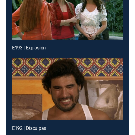
E193 | Explosión
E192 | Disculpas